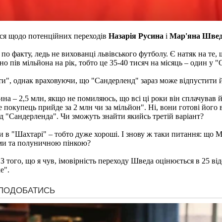
ся щодо потенційних переходів
Назарія Русина
і
Мар'яна Шве
, по факту, ледь не вихованці львівського футболу. Є натяк на те,
о пів мільйона на рік, тобто це 35-40 тисяч на місяць – один у 
ати", однак враховуючи, що "Сандерленд" зараз може відпустити 
ина – 2,5 млн, якщо не помиляюсь, що всі ці роки він сплачував
 покупець прийде за 2 млн чи за мільйон". Ні, вони готові його 
д "Сандерленда". Чи зможуть знайти якийсь третій варіант?
и в "Шахтарі" – тобто дуже хороші. І знову ж таки питання: що М
ами та полуничною пінкою?
 того, що я чув, імовірність переходу Шведа оцінюється в 25 від
е".