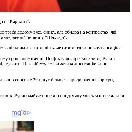
да
в "Карпати".
 що треба додому вже, синку, але обидва на контрактах, які
"Сандерленді", інший у "Шахтарі".
його вільним агентом, він хоче отримати за це компенсацію.
 йому гроші щомісячно. По факту де-юре, можливо, Русин
відпускати. Назарій хоче отримати компенсацію за це.
ар'ян в свої вже 29 цінує більше – продовження кар’єри,
сотків. Русин майже напевно в підсумку якось має все ж таки