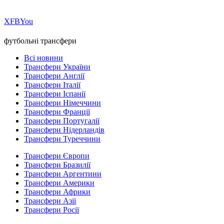
Х
FB
You
футбольні трансфери
Всі новини
Трансфери України
Трансфери Англії
Трансфери Італії
Трансфери Іспанії
Трансфери Німеччини
Трансфери Франції
Трансфери Португалії
Трансфери Нідерландів
Трансфери Туреччини
Трансфери Європи
Трансфери Бразилії
Трансфери Аргентини
Трансфери Америки
Трансфери Африки
Трансфери Азії
Трансфери Росії