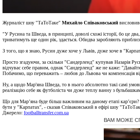
Журналіст шоу "ТаТоТаке"
Михайло Співаковський
висловив
"У Русина та Шведа, в принципі, доволі схожі історії, бо це два
триватимуть ще один рік, здається. Обидва заробляють приблизн
З того, що я знаю, Русин дуже хоче у Львів, дуже хоче в "Карп
Просто згадуючи, за скільки "Сандерленд" купував Назарія Рус
відчуває себе правим, однак "Сандерленд" же не каже: "Давайте
Побачимо, що переважить – любов до Львова чи компенсація ві
Ну, а щодо Мар'яна Шведа, то в нього абсолютно такі самі умов
реалізацію себе як футболіста чи дуже теплу ванну з бульбашк
Що для Мар’яна буде більш важливим на даному етапі кар’єри? З
бути у "Карпатах", - сказав Співаковський в ефірі шоу "ТаТоТак
Джерело:
footballtransfer.com.ua