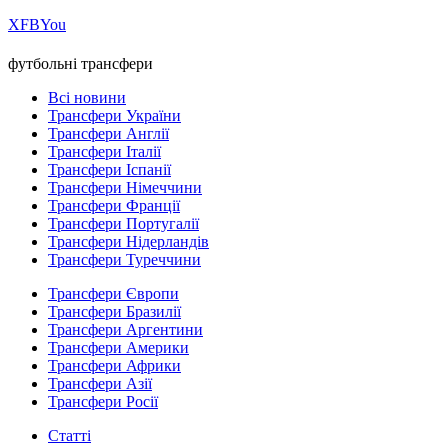
Х
FB
You
футбольні трансфери
Всі новини
Трансфери України
Трансфери Англії
Трансфери Італії
Трансфери Іспанії
Трансфери Німеччини
Трансфери Франції
Трансфери Португалії
Трансфери Нідерландів
Трансфери Туреччини
Трансфери Європи
Трансфери Бразилії
Трансфери Аргентини
Трансфери Америки
Трансфери Африки
Трансфери Азії
Трансфери Росії
Статті