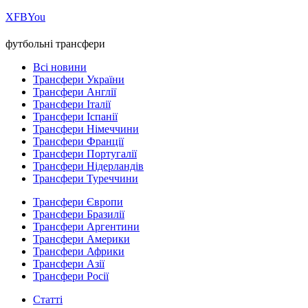
Х
FB
You
футбольні трансфери
Всі новини
Трансфери України
Трансфери Англії
Трансфери Італії
Трансфери Іспанії
Трансфери Німеччини
Трансфери Франції
Трансфери Португалії
Трансфери Нідерландів
Трансфери Туреччини
Трансфери Європи
Трансфери Бразилії
Трансфери Аргентини
Трансфери Америки
Трансфери Африки
Трансфери Азії
Трансфери Росії
Статті