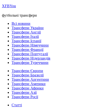
Х
FB
You
футбольні трансфери
Всі новини
Трансфери України
Трансфери Англії
Трансфери Італії
Трансфери Іспанії
Трансфери Німеччини
Трансфери Франції
Трансфери Португалії
Трансфери Нідерландів
Трансфери Туреччини
Трансфери Європи
Трансфери Бразилії
Трансфери Аргентини
Трансфери Америки
Трансфери Африки
Трансфери Азії
Трансфери Росії
Статті