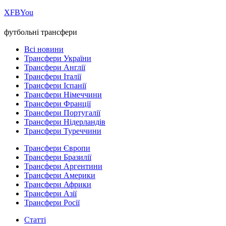
Х
FB
You
футбольні трансфери
Всі новини
Трансфери України
Трансфери Англії
Трансфери Італії
Трансфери Іспанії
Трансфери Німеччини
Трансфери Франції
Трансфери Португалії
Трансфери Нідерландів
Трансфери Туреччини
Трансфери Європи
Трансфери Бразилії
Трансфери Аргентини
Трансфери Америки
Трансфери Африки
Трансфери Азії
Трансфери Росії
Статті