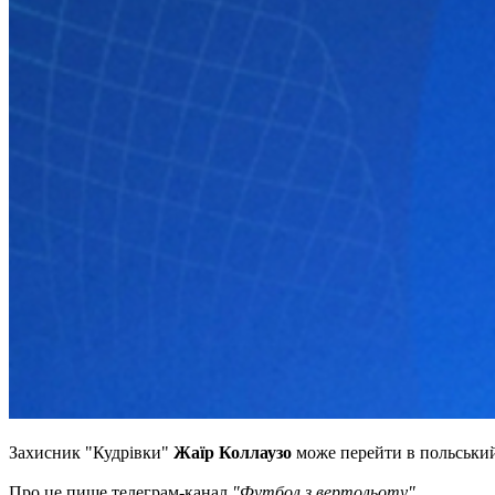
Захисник "Кудрівки"
Жаїр Коллаузо
може перейти в польський
Про це пише телеграм-канал
"Футбол з вертольоту".