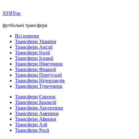
Х
FB
You
футбольні трансфери
Всі новини
Трансфери України
Трансфери Англії
Трансфери Італії
Трансфери Іспанії
Трансфери Німеччини
Трансфери Франції
Трансфери Португалії
Трансфери Нідерландів
Трансфери Туреччини
Трансфери Європи
Трансфери Бразилії
Трансфери Аргентини
Трансфери Америки
Трансфери Африки
Трансфери Азії
Трансфери Росії