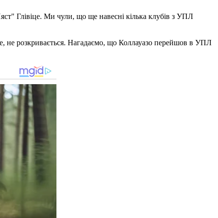
ст" Глівіце. Ми чули, що ще навесні кілька клубів з УПЛ
нше, не розкривається. Нагадаємо, що Коллауазо перейшов в УПЛ