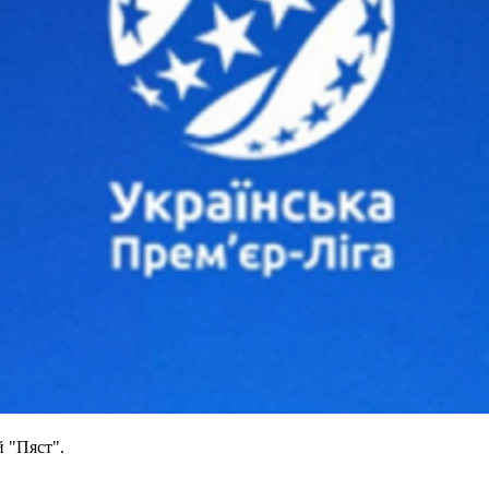
 "Пяст".