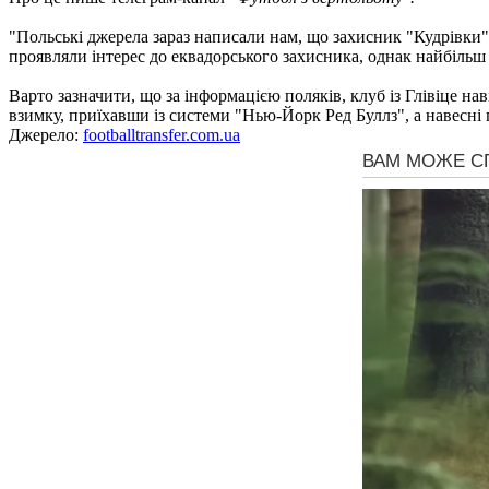
"Польські джерела зараз написали нам, що захисник "Кудрівки"
проявляли інтерес до еквадорського захисника, однак найбільш
Варто зазначити, що за інформацією поляків, клуб із Глівіце н
взимку, приїхавши із системи "Нью-Йорк Ред Буллз", а навесні п
Джерело:
footballtransfer.com.ua