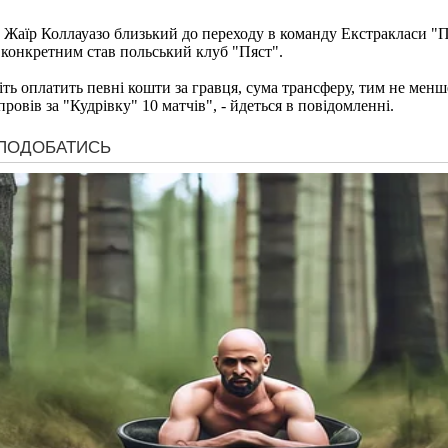
 Жаїр Коллауазо близький до переходу в команду Екстракласи "Пя
 конкретним став польський клуб "Пяст".
авіть оплатить певні кошти за гравця, сума трансферу, тим не ме
ровів за "Кудрівку" 10 матчів", - йдеться в повідомленні.