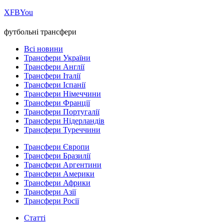
Х
FB
You
футбольні трансфери
Всі новини
Трансфери України
Трансфери Англії
Трансфери Італії
Трансфери Іспанії
Трансфери Німеччини
Трансфери Франції
Трансфери Португалії
Трансфери Нідерландів
Трансфери Туреччини
Трансфери Європи
Трансфери Бразилії
Трансфери Аргентини
Трансфери Америки
Трансфери Африки
Трансфери Азії
Трансфери Росії
Статті