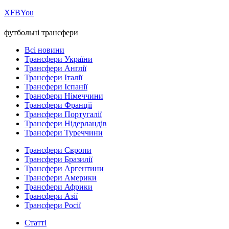
Х
FB
You
футбольні трансфери
Всі новини
Трансфери України
Трансфери Англії
Трансфери Італії
Трансфери Іспанії
Трансфери Німеччини
Трансфери Франції
Трансфери Португалії
Трансфери Нідерландів
Трансфери Туреччини
Трансфери Європи
Трансфери Бразилії
Трансфери Аргентини
Трансфери Америки
Трансфери Африки
Трансфери Азії
Трансфери Росії
Статті