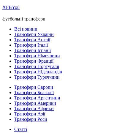
Х
FB
You
футбольні трансфери
Всі новини
Трансфери України
Трансфери Англії
Трансфери Італії
Трансфери Іспанії
Трансфери Німеччини
Трансфери Франції
Трансфери Португалії
Трансфери Нідерландів
Трансфери Туреччини
Трансфери Європи
Трансфери Бразилії
Трансфери Аргентини
Трансфери Америки
Трансфери Африки
Трансфери Азії
Трансфери Росії
Статті