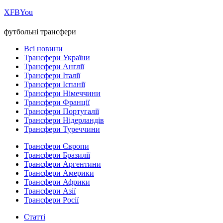
Х
FB
You
футбольні трансфери
Всі новини
Трансфери України
Трансфери Англії
Трансфери Італії
Трансфери Іспанії
Трансфери Німеччини
Трансфери Франції
Трансфери Португалії
Трансфери Нідерландів
Трансфери Туреччини
Трансфери Європи
Трансфери Бразилії
Трансфери Аргентини
Трансфери Америки
Трансфери Африки
Трансфери Азії
Трансфери Росії
Статті