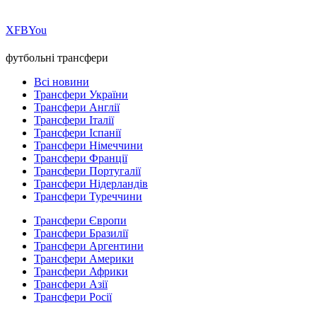
Х
FB
You
футбольні трансфери
Всі новини
Трансфери України
Трансфери Англії
Трансфери Італії
Трансфери Іспанії
Трансфери Німеччини
Трансфери Франції
Трансфери Португалії
Трансфери Нідерландів
Трансфери Туреччини
Трансфери Європи
Трансфери Бразилії
Трансфери Аргентини
Трансфери Америки
Трансфери Африки
Трансфери Азії
Трансфери Росії