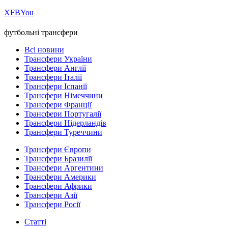
Х
FB
You
футбольні трансфери
Всі новини
Трансфери України
Трансфери Англії
Трансфери Італії
Трансфери Іспанії
Трансфери Німеччини
Трансфери Франції
Трансфери Португалії
Трансфери Нідерландів
Трансфери Туреччини
Трансфери Європи
Трансфери Бразилії
Трансфери Аргентини
Трансфери Америки
Трансфери Африки
Трансфери Азії
Трансфери Росії
Статті