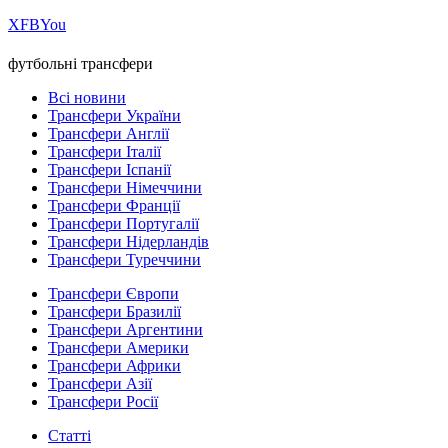
Х
FB
You
футбольні трансфери
Всі новини
Трансфери України
Трансфери Англії
Трансфери Італії
Трансфери Іспанії
Трансфери Німеччини
Трансфери Франції
Трансфери Португалії
Трансфери Нідерландів
Трансфери Туреччини
Трансфери Європи
Трансфери Бразилії
Трансфери Аргентини
Трансфери Америки
Трансфери Африки
Трансфери Азії
Трансфери Росії
Статті