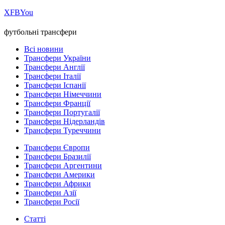
Х
FB
You
футбольні трансфери
Всі новини
Трансфери України
Трансфери Англії
Трансфери Італії
Трансфери Іспанії
Трансфери Німеччини
Трансфери Франції
Трансфери Португалії
Трансфери Нідерландів
Трансфери Туреччини
Трансфери Європи
Трансфери Бразилії
Трансфери Аргентини
Трансфери Америки
Трансфери Африки
Трансфери Азії
Трансфери Росії
Статті