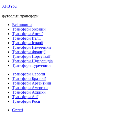
Х
FB
You
футбольні трансфери
Всі новини
Трансфери України
Трансфери Англії
Трансфери Італії
Трансфери Іспанії
Трансфери Німеччини
Трансфери Франції
Трансфери Португалії
Трансфери Нідерландів
Трансфери Туреччини
Трансфери Європи
Трансфери Бразилії
Трансфери Аргентини
Трансфери Америки
Трансфери Африки
Трансфери Азії
Трансфери Росії
Статті