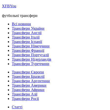
Х
FB
You
футбольні трансфери
Всі новини
Трансфери України
Трансфери Англії
Трансфери Італії
Трансфери Іспанії
Трансфери Німеччини
Трансфери Франції
Трансфери Португалії
Трансфери Нідерландів
Трансфери Туреччини
Трансфери Європи
Трансфери Бразилії
Трансфери Аргентини
Трансфери Америки
Трансфери Африки
Трансфери Азії
Трансфери Росії
Статті