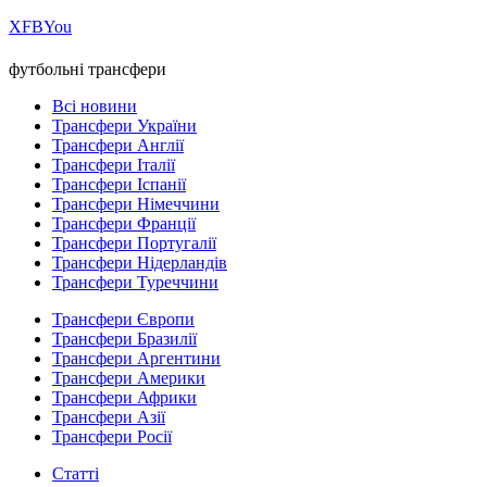
Х
FB
You
футбольні трансфери
Всі новини
Трансфери України
Трансфери Англії
Трансфери Італії
Трансфери Іспанії
Трансфери Німеччини
Трансфери Франції
Трансфери Португалії
Трансфери Нідерландів
Трансфери Туреччини
Трансфери Європи
Трансфери Бразилії
Трансфери Аргентини
Трансфери Америки
Трансфери Африки
Трансфери Азії
Трансфери Росії
Статті