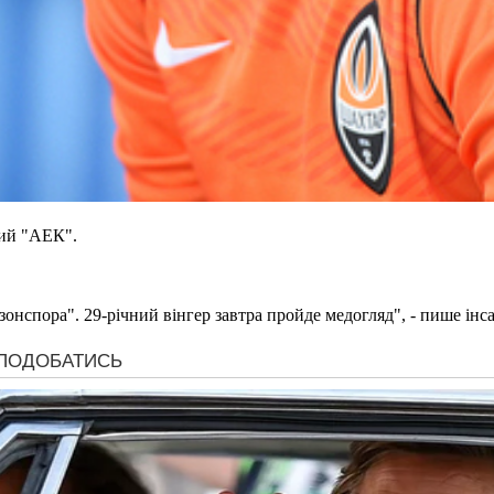
кий "АЕК".
нспора". 29-річний вінгер завтра пройде медогляд", - пише інс