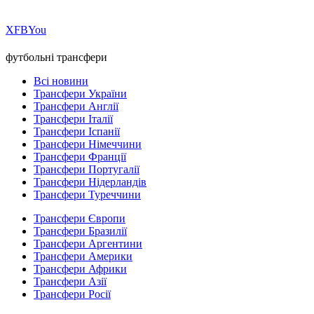
Х
FB
You
футбольні трансфери
Всі новини
Трансфери України
Трансфери Англії
Трансфери Італії
Трансфери Іспанії
Трансфери Німеччини
Трансфери Франції
Трансфери Португалії
Трансфери Нідерландів
Трансфери Туреччини
Трансфери Європи
Трансфери Бразилії
Трансфери Аргентини
Трансфери Америки
Трансфери Африки
Трансфери Азії
Трансфери Росії