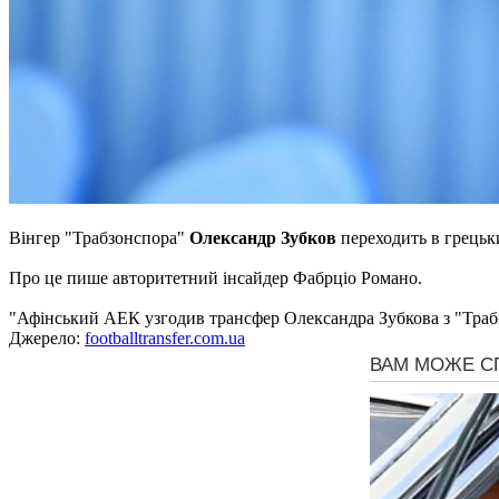
Вінгер "Трабзонспора"
Олександр Зубков
переходить в грець
Про це пише авторитетний інсайдер Фабрціо Романо.
"Афінський АЕК узгодив трансфер Олександра Зубкова з "Трабзо
Джерело:
footballtransfer.com.ua