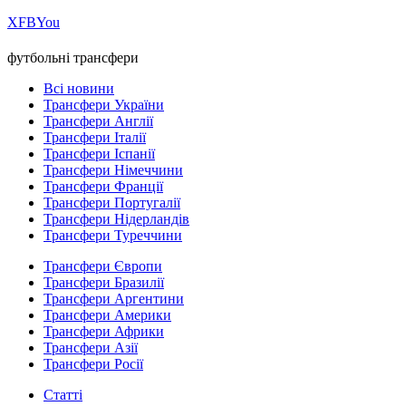
Х
FB
You
футбольні трансфери
Всі новини
Трансфери України
Трансфери Англії
Трансфери Італії
Трансфери Іспанії
Трансфери Німеччини
Трансфери Франції
Трансфери Португалії
Трансфери Нідерландів
Трансфери Туреччини
Трансфери Європи
Трансфери Бразилії
Трансфери Аргентини
Трансфери Америки
Трансфери Африки
Трансфери Азії
Трансфери Росії
Статті