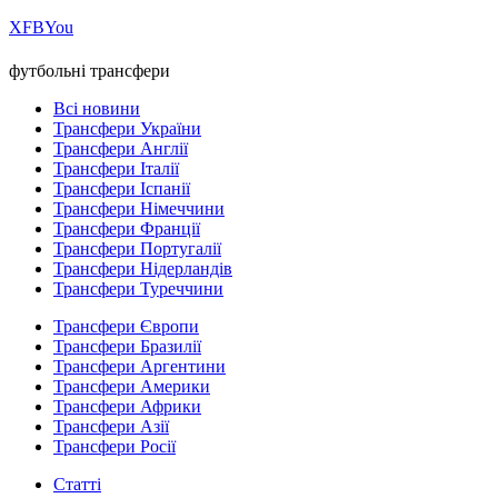
Х
FB
You
футбольні трансфери
Всі новини
Трансфери України
Трансфери Англії
Трансфери Італії
Трансфери Іспанії
Трансфери Німеччини
Трансфери Франції
Трансфери Португалії
Трансфери Нідерландів
Трансфери Туреччини
Трансфери Європи
Трансфери Бразилії
Трансфери Аргентини
Трансфери Америки
Трансфери Африки
Трансфери Азії
Трансфери Росії
Статті