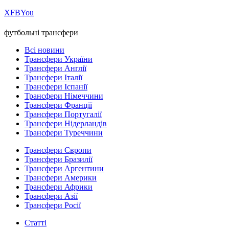
Х
FB
You
футбольні трансфери
Всі новини
Трансфери України
Трансфери Англії
Трансфери Італії
Трансфери Іспанії
Трансфери Німеччини
Трансфери Франції
Трансфери Португалії
Трансфери Нідерландів
Трансфери Туреччини
Трансфери Європи
Трансфери Бразилії
Трансфери Аргентини
Трансфери Америки
Трансфери Африки
Трансфери Азії
Трансфери Росії
Статті