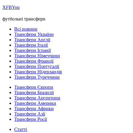
Х
FB
You
футбольні трансфери
Всі новини
Трансфери України
Трансфери Англії
Трансфери Італії
Трансфери Іспанії
Трансфери Німеччини
Трансфери Франції
Трансфери Португалії
Трансфери Нідерландів
Трансфери Туреччини
Трансфери Європи
Трансфери Бразилії
Трансфери Аргентини
Трансфери Америки
Трансфери Африки
Трансфери Азії
Трансфери Росії
Статті