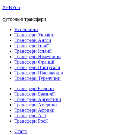
Х
FB
You
футбольні трансфери
Всі новини
Трансфери України
Трансфери Англії
Трансфери Італії
Трансфери Іспанії
Трансфери Німеччини
Трансфери Франції
Трансфери Португалії
Трансфери Нідерландів
Трансфери Туреччини
Трансфери Європи
Трансфери Бразилії
Трансфери Аргентини
Трансфери Америки
Трансфери Африки
Трансфери Азії
Трансфери Росії
Статті