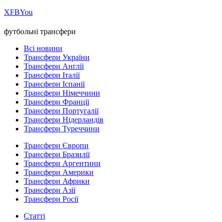
Х
FB
You
футбольні трансфери
Всі новини
Трансфери України
Трансфери Англії
Трансфери Італії
Трансфери Іспанії
Трансфери Німеччини
Трансфери Франції
Трансфери Португалії
Трансфери Нідерландів
Трансфери Туреччини
Трансфери Європи
Трансфери Бразилії
Трансфери Аргентини
Трансфери Америки
Трансфери Африки
Трансфери Азії
Трансфери Росії
Статті