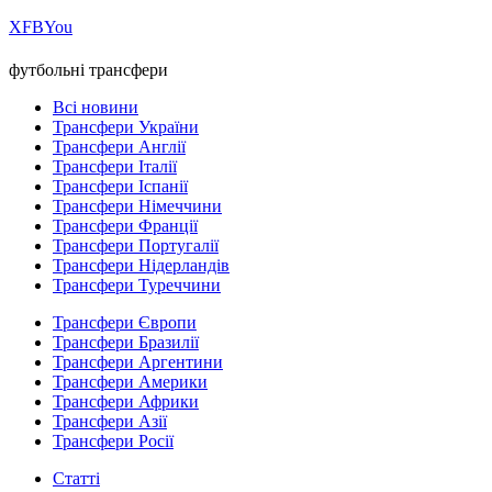
Х
FB
You
футбольні трансфери
Всі новини
Трансфери України
Трансфери Англії
Трансфери Італії
Трансфери Іспанії
Трансфери Німеччини
Трансфери Франції
Трансфери Португалії
Трансфери Нідерландів
Трансфери Туреччини
Трансфери Європи
Трансфери Бразилії
Трансфери Аргентини
Трансфери Америки
Трансфери Африки
Трансфери Азії
Трансфери Росії
Статті