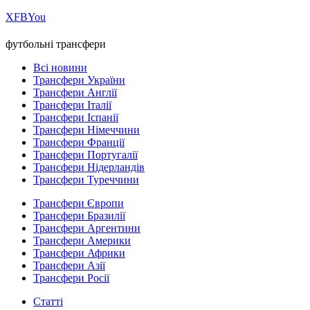
Х
FB
You
футбольні трансфери
Всі новини
Трансфери України
Трансфери Англії
Трансфери Італії
Трансфери Іспанії
Трансфери Німеччини
Трансфери Франції
Трансфери Португалії
Трансфери Нідерландів
Трансфери Туреччини
Трансфери Європи
Трансфери Бразилії
Трансфери Аргентини
Трансфери Америки
Трансфери Африки
Трансфери Азії
Трансфери Росії
Статті