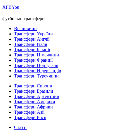
Х
FB
You
футбольні трансфери
Всі новини
Трансфери України
Трансфери Англії
Трансфери Італії
Трансфери Іспанії
Трансфери Німеччини
Трансфери Франції
Трансфери Португалії
Трансфери Нідерландів
Трансфери Туреччини
Трансфери Європи
Трансфери Бразилії
Трансфери Аргентини
Трансфери Америки
Трансфери Африки
Трансфери Азії
Трансфери Росії
Статті