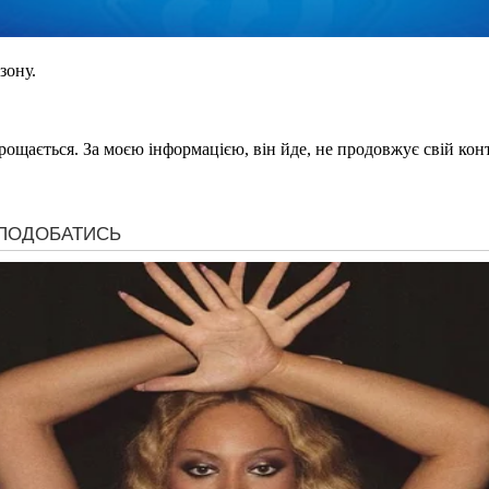
зону.
щається. За моєю інформацією, він йде, не продовжує свій контра