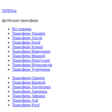
Х
FB
You
футбольні трансфери
Всі новини
Трансфери України
Трансфери Англії
Трансфери Італії
Трансфери Іспанії
Трансфери Німеччини
Трансфери Франції
Трансфери Португалії
Трансфери Нідерландів
Трансфери Туреччини
Трансфери Європи
Трансфери Бразилії
Трансфери Аргентини
Трансфери Америки
Трансфери Африки
Трансфери Азії
Трансфери Росії