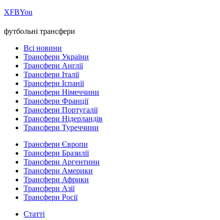
Х
FB
You
футбольні трансфери
Всі новини
Трансфери України
Трансфери Англії
Трансфери Італії
Трансфери Іспанії
Трансфери Німеччини
Трансфери Франції
Трансфери Португалії
Трансфери Нідерландів
Трансфери Туреччини
Трансфери Європи
Трансфери Бразилії
Трансфери Аргентини
Трансфери Америки
Трансфери Африки
Трансфери Азії
Трансфери Росії
Статті