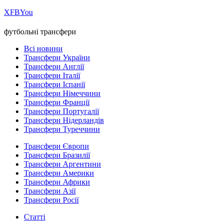
Х
FB
You
футбольні трансфери
Всі новини
Трансфери України
Трансфери Англії
Трансфери Італії
Трансфери Іспанії
Трансфери Німеччини
Трансфери Франції
Трансфери Португалії
Трансфери Нідерландів
Трансфери Туреччини
Трансфери Європи
Трансфери Бразилії
Трансфери Аргентини
Трансфери Америки
Трансфери Африки
Трансфери Азії
Трансфери Росії
Статті