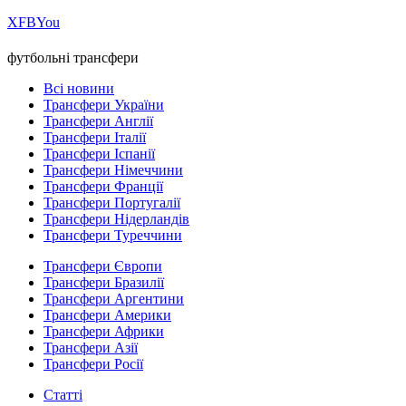
Х
FB
You
футбольні трансфери
Всі новини
Трансфери України
Трансфери Англії
Трансфери Італії
Трансфери Іспанії
Трансфери Німеччини
Трансфери Франції
Трансфери Португалії
Трансфери Нідерландів
Трансфери Туреччини
Трансфери Європи
Трансфери Бразилії
Трансфери Аргентини
Трансфери Америки
Трансфери Африки
Трансфери Азії
Трансфери Росії
Статті