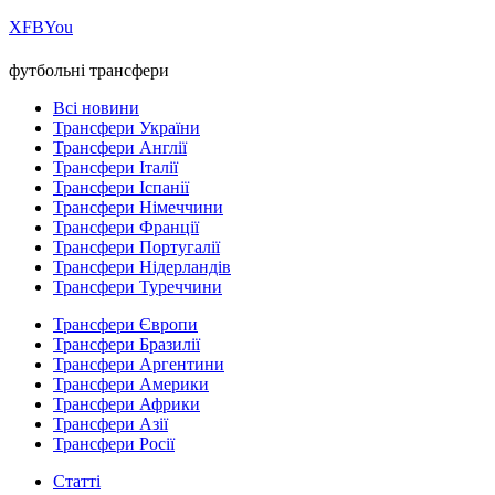
Х
FB
You
футбольні трансфери
Всі новини
Трансфери України
Трансфери Англії
Трансфери Італії
Трансфери Іспанії
Трансфери Німеччини
Трансфери Франції
Трансфери Португалії
Трансфери Нідерландів
Трансфери Туреччини
Трансфери Європи
Трансфери Бразилії
Трансфери Аргентини
Трансфери Америки
Трансфери Африки
Трансфери Азії
Трансфери Росії
Статті