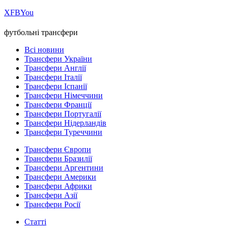
Х
FB
You
футбольні трансфери
Всі новини
Трансфери України
Трансфери Англії
Трансфери Італії
Трансфери Іспанії
Трансфери Німеччини
Трансфери Франції
Трансфери Португалії
Трансфери Нідерландів
Трансфери Туреччини
Трансфери Європи
Трансфери Бразилії
Трансфери Аргентини
Трансфери Америки
Трансфери Африки
Трансфери Азії
Трансфери Росії
Статті