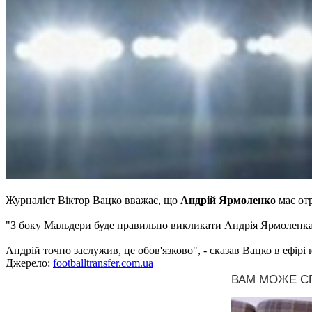
Журналіст Віктор Вацко вважає, що
Андрій Ярмоленко
має отр
"З боку Мальдери буде правильно викликати Андрія Ярмоленка д
Андрій точно заслужив, це обов'язково", - сказав Вацко в ефірі
Джерело:
footballtransfer.com.ua