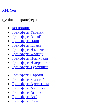
Х
FB
You
футбольні трансфери
Всі новини
Трансфери України
Трансфери Англії
Трансфери Італії
Трансфери Іспанії
Трансфери Німеччини
Трансфери Франції
Трансфери Португалії
Трансфери Нідерландів
Трансфери Туреччини
Трансфери Європи
Трансфери Бразилії
Трансфери Аргентини
Трансфери Америки
Трансфери Африки
Трансфери Азії
Трансфери Росії