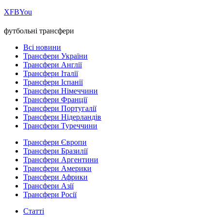
Х
FB
You
футбольні трансфери
Всі новини
Трансфери України
Трансфери Англії
Трансфери Італії
Трансфери Іспанії
Трансфери Німеччини
Трансфери Франції
Трансфери Португалії
Трансфери Нідерландів
Трансфери Туреччини
Трансфери Європи
Трансфери Бразилії
Трансфери Аргентини
Трансфери Америки
Трансфери Африки
Трансфери Азії
Трансфери Росії
Статті