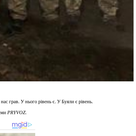
нас грав. У нього рівень є. У Буяли є рівень.
рами
PRYVOZ.