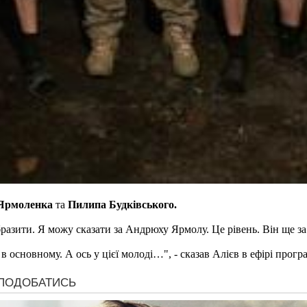
Ярмоленка
та
Пилипа Будківського.
бразити. Я можу сказати за Андрюху Ярмолу. Це рівень. Він ще за 
в основному. А ось у цієї молоді…", - сказав Алієв в ефірі прог