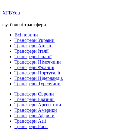
Х
FB
You
футбольні трансфери
Всі новини
Трансфери України
Трансфери Англії
Трансфери Італії
Трансфери Іспанії
Трансфери Німеччини
Трансфери Франції
Трансфери Португалії
Трансфери Нідерландів
Трансфери Туреччини
Трансфери Європи
Трансфери Бразилії
Трансфери Аргентини
Трансфери Америки
Трансфери Африки
Трансфери Азії
Трансфери Росії