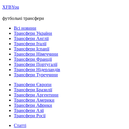
Х
FB
You
футбольні трансфери
Всі новини
Трансфери України
Трансфери Англії
Трансфери Італії
Трансфери Іспанії
Трансфери Німеччини
Трансфери Франції
Трансфери Португалії
Трансфери Нідерландів
Трансфери Туреччини
Трансфери Європи
Трансфери Бразилії
Трансфери Аргентини
Трансфери Америки
Трансфери Африки
Трансфери Азії
Трансфери Росії
Статті