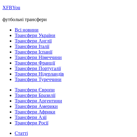
Х
FB
You
футбольні трансфери
Всі новини
Трансфери України
Трансфери Англії
Трансфери Італії
Трансфери Іспанії
Трансфери Німеччини
Трансфери Франції
Трансфери Португалії
Трансфери Нідерландів
Трансфери Туреччини
Трансфери Європи
Трансфери Бразилії
Трансфери Аргентини
Трансфери Америки
Трансфери Африки
Трансфери Азії
Трансфери Росії
Статті