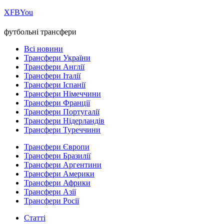
Х
FB
You
футбольні трансфери
Всі новини
Трансфери України
Трансфери Англії
Трансфери Італії
Трансфери Іспанії
Трансфери Німеччини
Трансфери Франції
Трансфери Португалії
Трансфери Нідерландів
Трансфери Туреччини
Трансфери Європи
Трансфери Бразилії
Трансфери Аргентини
Трансфери Америки
Трансфери Африки
Трансфери Азії
Трансфери Росії
Статті