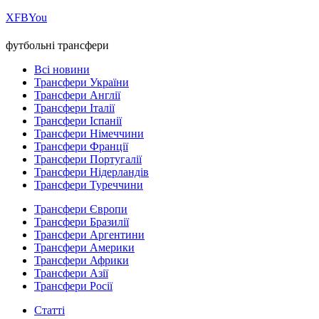
Х
FB
You
футбольні трансфери
Всі новини
Трансфери України
Трансфери Англії
Трансфери Італії
Трансфери Іспанії
Трансфери Німеччини
Трансфери Франції
Трансфери Португалії
Трансфери Нідерландів
Трансфери Туреччини
Трансфери Європи
Трансфери Бразилії
Трансфери Аргентини
Трансфери Америки
Трансфери Африки
Трансфери Азії
Трансфери Росії
Статті