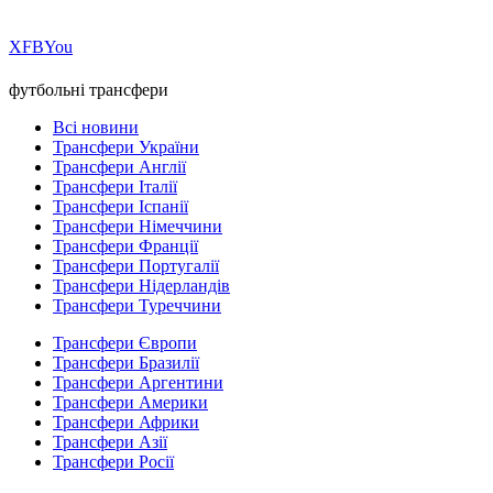
Х
FB
You
футбольні трансфери
Всі новини
Трансфери України
Трансфери Англії
Трансфери Італії
Трансфери Іспанії
Трансфери Німеччини
Трансфери Франції
Трансфери Португалії
Трансфери Нідерландів
Трансфери Туреччини
Трансфери Європи
Трансфери Бразилії
Трансфери Аргентини
Трансфери Америки
Трансфери Африки
Трансфери Азії
Трансфери Росії