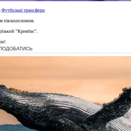
ь
Футбольні трансфери
м півзахисником.
різький "Кривбас".
ри!