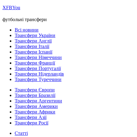
Х
FB
You
футбольні трансфери
Всі новини
Трансфери України
Трансфери Англії
Трансфери Італії
Трансфери Іспанії
Трансфери Німеччини
Трансфери Франції
Трансфери Португалії
Трансфери Нідерландів
Трансфери Туреччини
Трансфери Європи
Трансфери Бразилії
Трансфери Аргентини
Трансфери Америки
Трансфери Африки
Трансфери Азії
Трансфери Росії
Статті