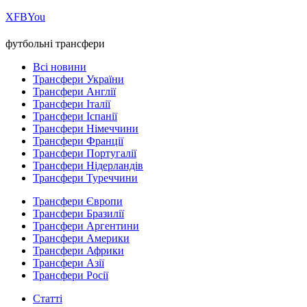
Х
FB
You
футбольні трансфери
Всі новини
Трансфери України
Трансфери Англії
Трансфери Італії
Трансфери Іспанії
Трансфери Німеччини
Трансфери Франції
Трансфери Португалії
Трансфери Нідерландів
Трансфери Туреччини
Трансфери Європи
Трансфери Бразилії
Трансфери Аргентини
Трансфери Америки
Трансфери Африки
Трансфери Азії
Трансфери Росії
Статті