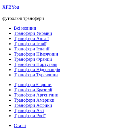
Х
FB
You
футбольні трансфери
Всі новини
Трансфери України
Трансфери Англії
Трансфери Італії
Трансфери Іспанії
Трансфери Німеччини
Трансфери Франції
Трансфери Португалії
Трансфери Нідерландів
Трансфери Туреччини
Трансфери Європи
Трансфери Бразилії
Трансфери Аргентини
Трансфери Америки
Трансфери Африки
Трансфери Азії
Трансфери Росії
Статті