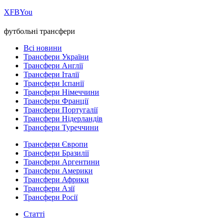
Х
FB
You
футбольні трансфери
Всі новини
Трансфери України
Трансфери Англії
Трансфери Італії
Трансфери Іспанії
Трансфери Німеччини
Трансфери Франції
Трансфери Португалії
Трансфери Нідерландів
Трансфери Туреччини
Трансфери Європи
Трансфери Бразилії
Трансфери Аргентини
Трансфери Америки
Трансфери Африки
Трансфери Азії
Трансфери Росії
Статті