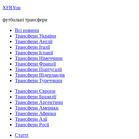
Х
FB
You
футбольні трансфери
Всі новини
Трансфери України
Трансфери Англії
Трансфери Італії
Трансфери Іспанії
Трансфери Німеччини
Трансфери Франції
Трансфери Португалії
Трансфери Нідерландів
Трансфери Туреччини
Трансфери Європи
Трансфери Бразилії
Трансфери Аргентини
Трансфери Америки
Трансфери Африки
Трансфери Азії
Трансфери Росії
Статті