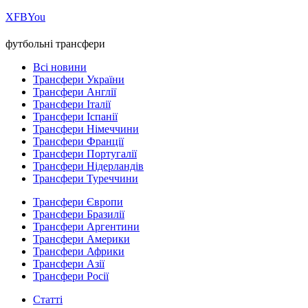
Х
FB
You
футбольні трансфери
Всі новини
Трансфери України
Трансфери Англії
Трансфери Італії
Трансфери Іспанії
Трансфери Німеччини
Трансфери Франції
Трансфери Португалії
Трансфери Нідерландів
Трансфери Туреччини
Трансфери Європи
Трансфери Бразилії
Трансфери Аргентини
Трансфери Америки
Трансфери Африки
Трансфери Азії
Трансфери Росії
Статті