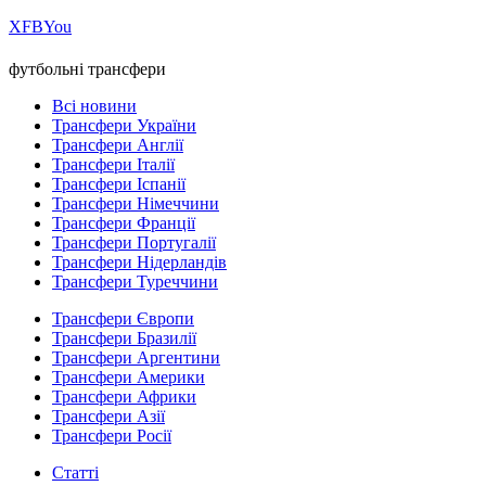
Х
FB
You
футбольні трансфери
Всі новини
Трансфери України
Трансфери Англії
Трансфери Італії
Трансфери Іспанії
Трансфери Німеччини
Трансфери Франції
Трансфери Португалії
Трансфери Нідерландів
Трансфери Туреччини
Трансфери Європи
Трансфери Бразилії
Трансфери Аргентини
Трансфери Америки
Трансфери Африки
Трансфери Азії
Трансфери Росії
Статті