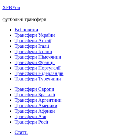
Х
FB
You
футбольні трансфери
Всі новини
Трансфери України
Трансфери Англії
Трансфери Італії
Трансфери Іспанії
Трансфери Німеччини
Трансфери Франції
Трансфери Португалії
Трансфери Нідерландів
Трансфери Туреччини
Трансфери Європи
Трансфери Бразилії
Трансфери Аргентини
Трансфери Америки
Трансфери Африки
Трансфери Азії
Трансфери Росії
Статті