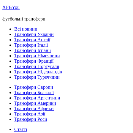
Х
FB
You
футбольні трансфери
Всі новини
Трансфери України
Трансфери Англії
Трансфери Італії
Трансфери Іспанії
Трансфери Німеччини
Трансфери Франції
Трансфери Португалії
Трансфери Нідерландів
Трансфери Туреччини
Трансфери Європи
Трансфери Бразилії
Трансфери Аргентини
Трансфери Америки
Трансфери Африки
Трансфери Азії
Трансфери Росії
Статті